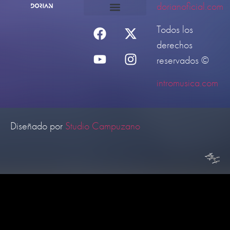
dorianoficial.com
Todos los
derechos
reservados ©
intromusica.com
Diseñado por
Studio Campuzano