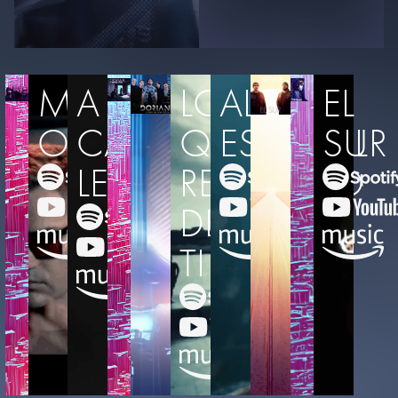
MATERIA
A
LO
ALGO
EL
OSCURA
CÁMARA
QUE
ESPECIAL
SUR
LENTA
RECUERDO
DE
TI